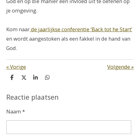
God en op die manier een invloed uit te oefenen op
je omgeving.
Kom naar
de jaarlijkse conferentie ‘Back tot he Start’
en wordt aangestoken als een fakkel in de hand van
God.
«
Vorige
Volgende
»
D
D
S
D
e
e
h
e
l
e
a
l
e
l
r
e
Reactie plaatsen
n
e
n
Naam *